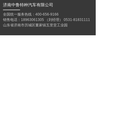
济南中鲁特种汽车有限公司
全国统一服务热线：400-656-9166
销售电话：18963061305 （刘经理） 0531-81831111
山东省济南市历城区董家镇五里堂工业园
重置
提交