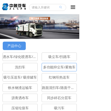
끀
ꄙ
产品中心
洒水车/绿化喷洒车/清洗车
吸尘车/扫路车
洗扫车
多功能抑尘车/雾炮车
吸引压送车/ 吸排罐车
红钢坯热送车
铁水钢渣运输车
路面清扫车/路面干洗车
沥青洒布车
同步碎石分层车
压缩垃圾车
吸污车